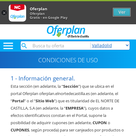
Oferplan
Ver
×
Oferplan
Gratis - en Google Play

CONDICIONES DE USO
Información general.
Esta sección (en adelante, la “
Sección
”) que se ubica en el
portal Oferplan oferplan.elnortedecastilla.es (en adelante, el
“
Portal
” o el “
Sitio Web
”) que es titularidad de EL NORTE DE
CASTILLA, S.A (en adelante, la “
EMPRESA
”), cuyos datos a
efectos identificativos constan en el Portal, supone la
posibilidad de adquirir cupones (en adelante,
CUPON
o
CUPONES
, según proceda) para ser canjeados por productos o