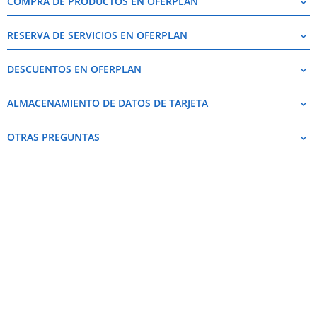
COMPRA DE PRODUCTOS EN OFERPLAN
keyboard_arrow_up
RESERVA DE SERVICIOS EN OFERPLAN
keyboard_arrow_up
DESCUENTOS EN OFERPLAN
keyboard_arrow_up
ALMACENAMIENTO DE DATOS DE TARJETA
keyboard_arrow_up
OTRAS PREGUNTAS
keyboard_arrow_up