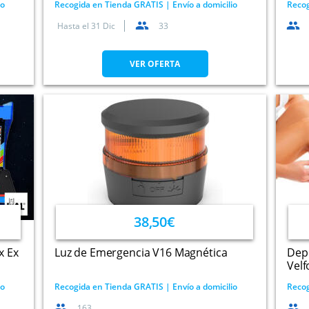
io
Recogida en Tienda GRATIS | Envío a domicilio
Recog
Hasta el
31 Dic
33
VER OFERTA
38,50€
x Ex
Luz de Emergencia V16 Magnética
Depi
Vel
io
Recogida en Tienda GRATIS | Envío a domicilio
Recog
163