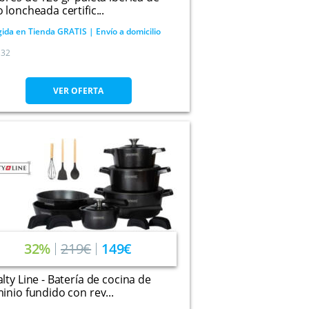
 loncheada certific...
ida en Tienda GRATIS | Envío a domicilio
32
VER OFERTA
32%
219€
149€
lty Line - Batería de cocina de
inio fundido con rev...