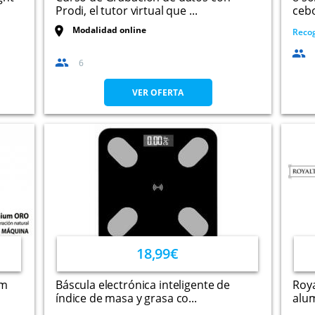
Prodi, el tutor virtual que ...
cebo
Modalidad online
Recog
6
VER OFERTA
18,99€
um
Báscula electrónica inteligente de
Roya
índice de masa y grasa co...
alum