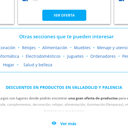
VER OFERTA
Otras secciones que te pueden interesar
coración
Relojes
Alimentación
Muebles
Menaje y utensi
nformática
Electrodomésticos
Juguetes
Ordenadores
Pe
Hogar
Salud y belleza
DESCUENTOS EN PRODUCTOS EN VALLADOLID Y PALENCIA
y Burgos son lugares donde podrás encontrar
una gran oferta de productos
para e
moda, complementos, decoración, relojes, alimentación, iluminación (lámparas), m
domésticos y mucho más.
e aprovechar estos inmejorables descuentos. Quedarás 100% satisfecho/a con la 

Ver más
incia o ciudad). Aprovecha esta oportunidad única y hazte con lo que tanto te ap