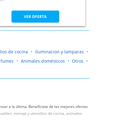
VER OFERTA
lios de cocina
Iluminacion y lamparas
rfumes
Animales domésticos
Otros
star a la última. Benefíciate de las mejores ofertas
uebles, menaje y utensilios de cocina, animales
adquisición, gracias a los mejores productos de
etece.