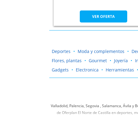
VER OFERTA
Deportes
Moda y complementos
De
Flores, plantas
Gourmet
Joyería
I
Gadgets
Electronica
Herramientas
Valladolid, Palencia, Segovia , Salamanca, Ávila 
de Oferplan El Norte de Castilla en deportes, 
¡Consigue aquello que tanto deseas! No dejes d
(prov