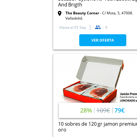
And Brigth
The Beauty Corner
C/ Mota, 5, 47008.
Valladolid.
Hasta el
01 Sep
9
VER OFERTA
28%
109€
79€
10 sobres de 120 gr jamon premi
oro