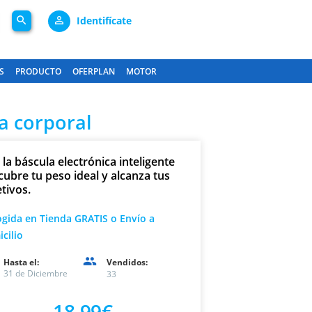
search
person_outline
Identifícate
S
PRODUCTO
OFERPLAN
MOTOR
sa corporal
la báscula electrónica inteligente
cubre tu peso ideal y alcanza tus
tivos.
gida en Tienda GRATIS o Envío a
cilio
Hasta el:
Vendidos:
31 de Diciembre
33
18,99€