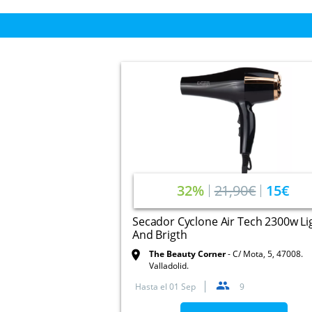
32%
21,90€
15€
Secador Cyclone Air Tech 2300w Li
And Brigth
The Beauty Corner
C/ Mota, 5, 47008.
Valladolid.
Hasta el
01 Sep
9