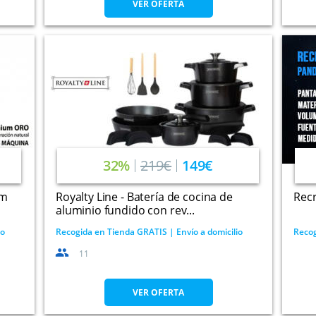
VER OFERTA
32%
219€
149€
um
Royalty Line - Batería de cocina de
Recr
aluminio fundido con rev...
io
Recogida en Tienda GRATIS | Envío a domicilio
Recog
11
VER OFERTA