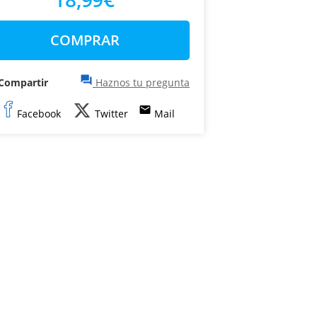
COMPRAR
question_answer
Compartir
Haznos tu pregunta
email
Facebook
Twitter
Mail