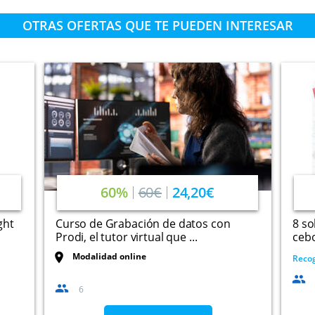
OTRAS OFERTAS QUE TE PUEDEN INTERESAR
60%
60€
24,20€
ght
Curso de Grabación de datos con
8 so
Prodi, el tutor virtual que ...
cebo
Modalidad online
Recog
6