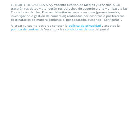
EL NORTE DE CASTILLA, S.A y Vocento Gestión de Medios y Servicios, S.L.U
Anillo R4 bañado en oro blanco de 18k con cristales
tratarán tus datos y atenderán tus derechos de acuerdo a ella y en base a las
Swarovsk...
Condiciones de Uso. Puedes delimitar estos y otros usos (promocionales,
investigación o gestión de comercial) realizados por nosotros o por terceros
destinatarios de manera conjunta o, por separado, pulsando ¨Configurar¨.
Envío a domicilio
Al crear tu cuenta declaras conocer la
política de privacidad
y aceptas la
política de cookies
de Vocento y las
condiciones de uso
del portal
Información local
Condiciones