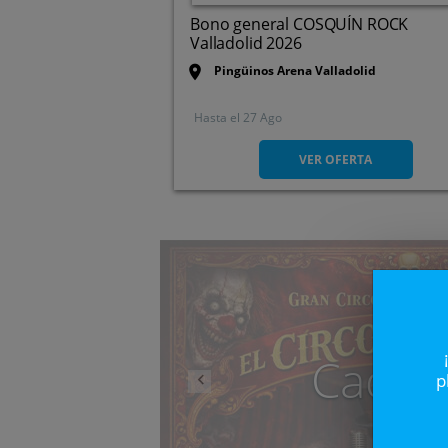
Bono general COSQUÍN ROCK
Valladolid 2026
Pingüinos Arena Valladolid
Hasta el
27 Ago
Ctra de Rueda, Frente 232,
47008. Valladolid.
VER OFERTA
Anterior
Caduc
p