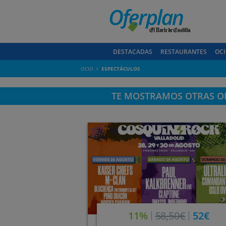
DESTACADAS
RESTAURANTES
OCI
OCIO
ESPECTÁCULOS
TE MOSTRAMOS OTRAS OF
11%
58,50€
52€