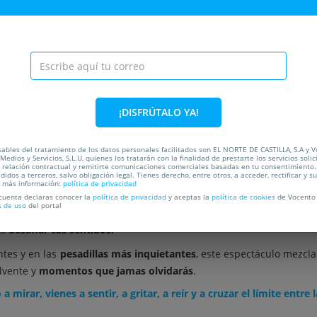
C
OCALIZACIÓN
¡DISFRÚTALO YA!
ables del tratamiento de los datos personales facilitados son EL NORTE DE CASTILLA, S.A y 
Medios y Servicios, S.L.U, quienes los tratarán con la finalidad de prestarte los servicios soli
a relación contractual y remitirte comunicaciones comerciales basadas en tu consentimiento.
didos a terceros, salvo obligación legal. Tienes derecho, entre otros, a acceder, rectificar y s
a más información:
política de privacidad
también puede convertirse en espectáculo, por eso nace
EL CIR
 cuenta declaras conocer la
política de privacidad
y aceptas la
política de cookies
de Vocento 
s de uso
del portal
lina se unen bajo una misma carpa
. Un lugar donde lo imposible 
ra
desafiar tus sentidos.
ntes y en las
pesadillas más inquietantes
, este espectáculo mezcl
olvente y
momentos que jamas olvidarás
.
a mirar, vienes a sentir, a gritar, a reír y a cruzar el límite entre