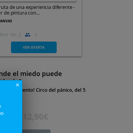
ruta de una experiencia diferente -
er de pintura con...
CANVAS
7
11
36
5
Calle de Juan Martínez
Villergas, 6, 47014. Valladolid.
VER OFERTA
onde el miedo puede
táculo"
close
ran descuento! Circo del pánico, del 5
s perder!
y
po
20€
12,90€