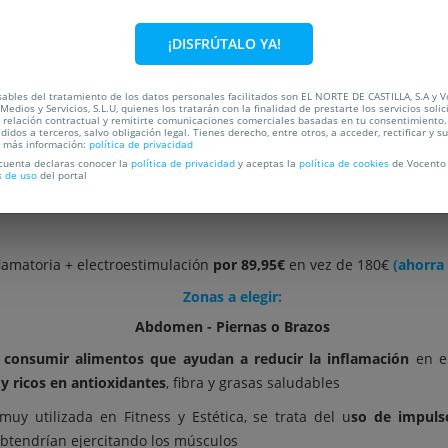
C
¡DISFRÚTALO YA!
OCALIZACIÓN
ables del tratamiento de los datos personales facilitados son EL NORTE DE CASTILLA, S.A y 
Medios y Servicios, S.L.U, quienes los tratarán con la finalidad de prestarte los servicios soli
a relación contractual y remitirte comunicaciones comerciales basadas en tu consentimiento.
didos a terceros, salvo obligación legal. Tienes derecho, entre otros, a acceder, rectificar y s
a más información:
política de privacidad
 cuenta declaras conocer la
política de privacidad
y aceptas la
política de cookies
de Vocento 
ta (personalizada) antinflamatoria combinada co
s de uso
del portal
flamatoria + electroestimulación
por 89,95€
en vez de 180€
(ahorra
Zonas a elegir:
Abdomen - Piernas o Brazos
n
consumir alimentos que ayudan a reducir la inflamación
en el
 y ricos en antioxidantes
, fibra y grasas saludables
muy utilizada en Fitness y Estética, se trata del u
so de impuls
obtendrían ejercitando los músculos