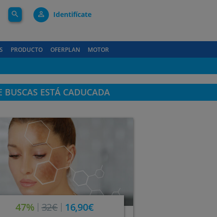
search
person_outline
Identifícate
S
PRODUCTO
OFERPLAN
MOTOR
E BUSCAS ESTÁ CADUCADA
47%
32€
16,90€