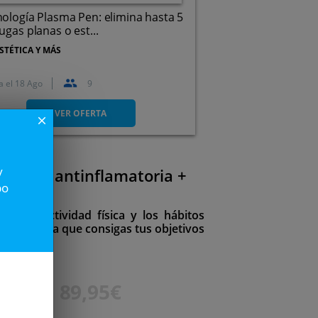
ología Plasma Pen: elimina hasta 5
ugas planas o est...
STÉTICA Y MÁS
a el
18 Ago
9
Paseo de Zorrilla, 119, 47008.
Valladolid.
VER OFERTA
close
y
+ dieta antinflamatoria +
po
d? La actividad física y los hábitos
a clave para que consigas tus objetivos
180€
89,95€