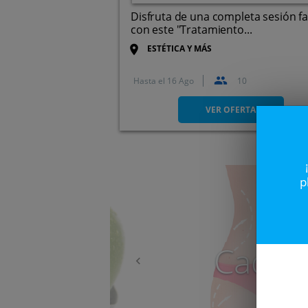
Disfruta de una completa sesión fa
con este "Tratamiento...
ESTÉTICA Y MÁS
Hasta el
16 Ago
10
Paseo de Zorrilla, 119, 47008
Valladolid.
VER OFERTA
Anterior
p
Caduc