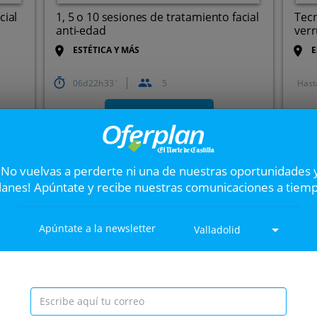
cial
1, 5 o 10 sesiones de tratamiento facial
Tecn
anti-edad
verr
ESTÉTICA Y MÁS
E
06
22
33
5
Hast
.
Paseo de Zorrilla, 119, 47008.
Valladolid.
VER OFERTA
¡No vuelvas a perderte ni una de nuestras oportunidades 
Consulta nutricional 
Siguiente
lanes! Apúntate y recibe nuestras comunicaciones a tiem
electroestimulación
¿Quieres apostar por tu salu
alimenticios saludables son l
Apúntate a la newsletter
Valladolid
y evitar problemas de salud
ada
50%