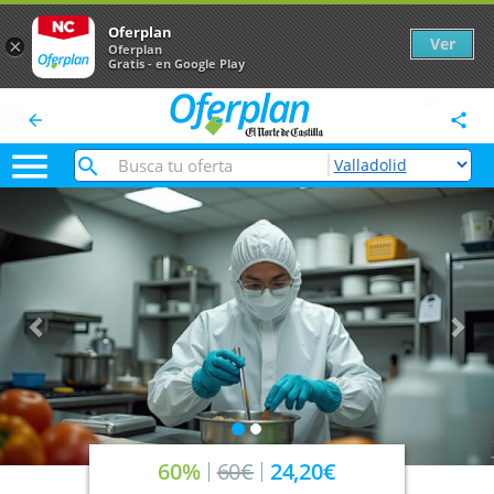
Oferplan
Ver
×
Oferplan
Gratis - en Google Play
arrow_back
share

Anterior
Sig
60%
60€
24,20€