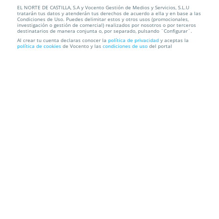
EL NORTE DE CASTILLA, S.A y Vocento Gestión de Medios y Servicios, S.L.U
Descenso del Sella para toda la familia: canoa,
tratarán tus datos y atenderán tus derechos de acuerdo a ella y en base a las
rampa de lan...
Condiciones de Uso. Puedes delimitar estos y otros usos (promocionales,
investigación o gestión de comercial) realizados por nosotros o por terceros
destinatarios de manera conjunta o, por separado, pulsando ¨Configurar¨.
AVENTURAS EN EL SELLA - LÁNZATE AL SELLA
Al crear tu cuenta declaras conocer la
política de privacidad
y aceptas la
política de cookies
de Vocento y las
condiciones de uso
del portal
Información local
Condiciones