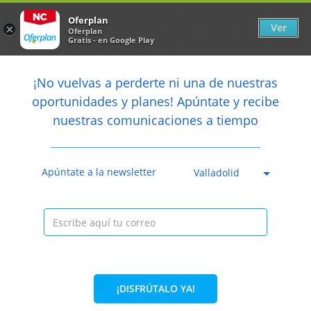
Newsletter
arrow_back
Oferplan
Ver
×
Oferplan
Gratis - en Google Play
arrow_back
share
¡No vuelvas a perderte ni una de nuestras

oportunidades y planes! Apúntate y recibe
nuestras comunicaciones a tiempo
Anterior
Sig
Caducada
Apúntate a la newsletter
Valladolid
¡DISFRÚTALO YA!
13%
45€
39€