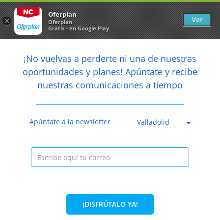
Newsletter
arrow_back
Oferplan
Ver
×
Oferplan
Gratis - en Google Play
arrow_back
share
¡No vuelvas a perderte ni una de nuestras

oportunidades y planes! Apúntate y recibe
nuestras comunicaciones a tiempo
Anterior
Sig
Caducada
Apúntate a la newsletter
Valladolid
¡DISFRÚTALO YA!
25%
9,95€
7,50€