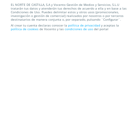
EL NORTE DE CASTILLA, S.A y Vocento Gestión de Medios y Servicios, S.L.U
Entrada para el V Máster MAPFRE de tenis
tratarán tus datos y atenderán tus derechos de acuerdo a ella y en base a las
Condiciones de Uso. Puedes delimitar estos y otros usos (promocionales,
investigación o gestión de comercial) realizados por nosotros o por terceros
Polideportivo Pilar Fernández Valderrama
C/ Boedo, 7, 47008.
destinatarios de manera conjunta o, por separado, pulsando ¨Configurar¨.
Valladolid.
Al crear tu cuenta declaras conocer la
política de privacidad
y aceptas la
política de cookies
de Vocento y las
condiciones de uso
del portal
Información local
Condiciones
Localización