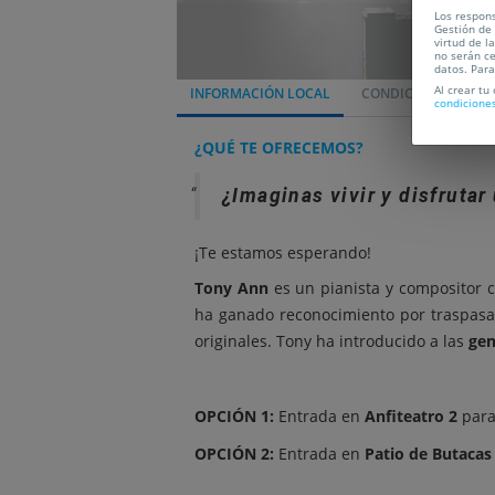
Los respons
Gestión de 
virtud de l
no serán ce
datos. Par
Al crear tu
INFORMACIÓN LOCAL
CONDICIONES
L
condicione
¿QUÉ TE OFRECEMOS?
¿Imaginas vivir y disfrutar
¡Te estamos esperando!
Tony Ann
es un pianista y compositor 
ha ganado reconocimiento por traspasar
originales. Tony ha introducido a las
gen
OPCIÓN 1:
Entrada en
Anfiteatro 2
para
OPCIÓN 2:
Entrada en
Patio de Butacas