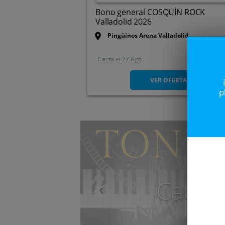
Bono general COSQUÍN ROCK
Valladolid 2026
Pingüinos Arena Valladolid
Hasta el
27 Ago
Ctra de Rueda, Frente 232,
47008. Valladolid.
VER OFERTA
p
Anterior
Caduc