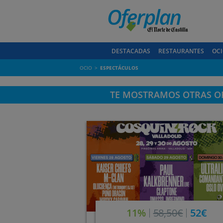
DESTACADAS
RESTAURANTES
OCI
OCIO
ESPECTÁCULOS
TE MOSTRAMOS OTRAS OF
11%
58,50€
52€