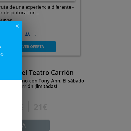
ruta de una experiencia diferente -
er de pintura con...
CANVAS
close
1
05
29
5
Calle de Juan Martínez
Villergas, 6, 47014. Valladolid.
y
VER OFERTA
po
NN en el Teatro Carrión
ierto de piano con Tony Ann. El sábado
l Teatro Carrión ¡limitadas!
35,20€
21€
ADUCADA