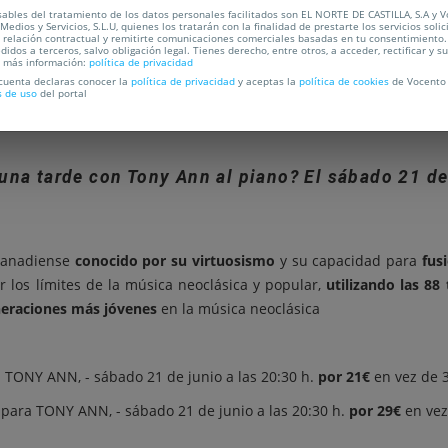
ables del tratamiento de los datos personales facilitados son EL NORTE DE CASTILLA, S.A y 
Medios y Servicios, S.L.U, quienes los tratarán con la finalidad de prestarte los servicios soli
a relación contractual y remitirte comunicaciones comerciales basadas en tu consentimiento.
didos a terceros, salvo obligación legal. Tienes derecho, entre otros, a acceder, rectificar y s
a más información:
política de privacidad
 cuenta declaras conocer la
política de privacidad
y aceptas la
política de cookies
de Vocento 
OCALIZACIÓN
s de uso
del portal
 una tarde con Tony Ann al piano? El sábado 21 de
canadiense
conocido por su virtuosismo
y su capacidad para
fus
 los límites de la música neoclásica y popular,
utilizando las 88
eraciones más jóvenes
en la música neoclásica
 TONY ANN, - sábado 21 de junio a las 20:30 h.
por 21€
en vez de 
para TONY ANN, - sábado 21 de junio a las 20:30 h.
por 29€
en vez