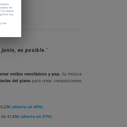
Vocento
citados en
 Tus datos
uprimir tus
y las
 junio, es posible.
ionar estilos neoclásicos y pop.
Su música
 teclas del piano
para crear composiciones
35,20€
(ahorra un 40%)
 de 41,80€
(ahorra un 31%)