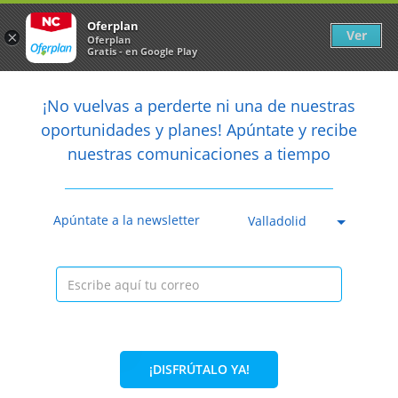
Newsletter
arrow_back
Oferplan
Ver
×
Oferplan
Gratis - en Google Play
arrow_back
share
¡No vuelvas a perderte ni una de nuestras

oportunidades y planes! Apúntate y recibe
nuestras comunicaciones a tiempo
Anterior
Sig
Caducada
Apúntate a la newsletter
Valladolid
¡DISFRÚTALO YA!
33%
15€
10€