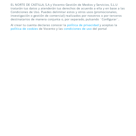
EL NORTE DE CASTILLA, S.A y Vocento Gestión de Medios y Servicios, S.L.U
Entradas para espectáculo JOKER "Cabaret musical"
tratarán tus datos y atenderán tus derechos de acuerdo a ella y en base a las
Condiciones de Uso. Puedes delimitar estos y otros usos (promocionales,
investigación o gestión de comercial) realizados por nosotros o por terceros
Teatro Cervantes
Calle del Santuario,22, 47002. Valladolid.
destinatarios de manera conjunta o, por separado, pulsando ¨Configurar¨.
Al crear tu cuenta declaras conocer la
política de privacidad
y aceptas la
política de cookies
de Vocento y las
condiciones de uso
del portal
Información local
Condiciones
Localización