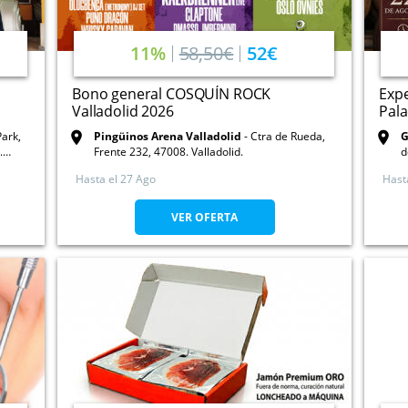
11%
58,50€
52€
Bono general COSQUÍN ROCK
Exp
Valladolid 2026
Pala
Park,
Pingüinos Arena Valladolid
Ctra de Rueda,
G
.
Frente 232, 47008. Valladolid.
d
4
Hasta el
27 Ago
Hast
VER OFERTA