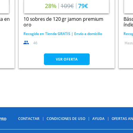
28%
109€
79€
za en
10 sobres de 120 gr jamon premium
Básc
oro
índi
Recogida en Tienda GRATIS | Envío a domicilio
Recog
46
Hast
VER OFERTA
CONTACTAR
CONDICIONES DE USO
AYUDA
OFERTAS AN