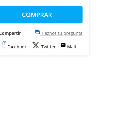
COMPRAR
question_answer
Compartir
Haznos tu pregunta
email
Facebook
Twitter
Mail