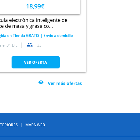
18,99€
ula electrónica inteligente de
ce de masa y grasa co...
ida en Tienda GRATIS | Envío a domicilio
a el
31 Dic
33
VER OFERTA

Ver más ofertas
TERIORES
MAPA WEB