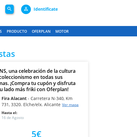
search
person_outline
Identifícate
S
PRODUCTO
OFERPLAN
MOTOR
stas
NS, una celebración de la cultura
 coleccionismo en todas sus
mas. ¡Compra tu cupón y disfruta
u lado más friki con Oferplan!
Fira Alacant
Carretera N-340, Km
731, 3320. Elche/elx. Alicante
Ver mapa
Hasta el:
16 de Agosto
5€