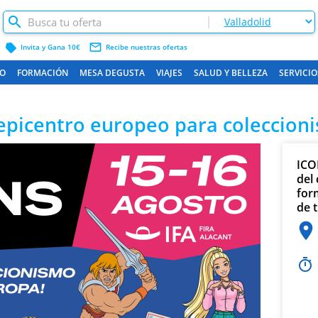
label
mail_outline
Invita y Gana 10€
Recibe nuestras ofertas
O
FORMACIÓN
MESA DEGUSTA
VIAJES
SALUD Y BELLEZA
SERVICIO
 epicentro europeo para coleccioni
ICO
del
for
de t