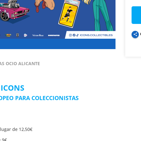
share
AS OCIO ALICANTE
ICONS
OPEO PARA COLECCIONISTAS
lugar de 12,50€
e 9€