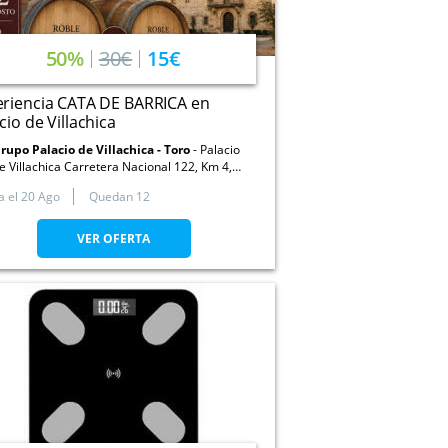
50%
30€
15€
eriencia CATA DE BARRICA en
cio de Villachica
rupo Palacio de Villachica - Toro
Palacio
e Villachica Carretera Nacional 122, Km 4,
9800. Toro. Zamora
a el
20 Ago
Quedan 12
VER OFERTA