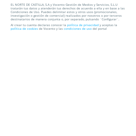
EL NORTE DE CASTILLA, S.A y Vocento Gestión de Medios y Servicios, S.L.U
Escapada a Holanda 5 días
tratarán tus datos y atenderán tus derechos de acuerdo a ella y en base a las
Condiciones de Uso. Puedes delimitar estos y otros usos (promocionales,
investigación o gestión de comercial) realizados por nosotros o por terceros
Prinsen Hotel
Vondelstraat 36. Amsterdam. Países Bajos
destinatarios de manera conjunta o, por separado, pulsando ¨Configurar¨.
Al crear tu cuenta declaras conocer la
política de privacidad
y aceptas la
política de cookies
de Vocento y las
condiciones de uso
del portal
Información local
Condiciones
Localización