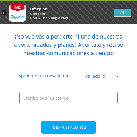
Newsletter
arrow_back
Oferplan
Ver
×
Oferplan
Gratis - en Google Play
arrow_back
share
¡No vuelvas a perderte ni una de nuestras

oportunidades y planes! Apúntate y recibe
nuestras comunicaciones a tiempo
Anterior
Sig
Caducada
Apúntate a la newsletter
Valladolid
¡DISFRÚTALO YA!
28%
900€
649€