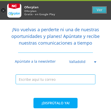
Newsletter
arrow_back
Oferplan
Ver
×
Oferplan
Gratis - en Google Play
arrow_back
share
¡No vuelvas a perderte ni una de nuestras

oportunidades y planes! Apúntate y recibe
nuestras comunicaciones a tiempo
Anterior
Sig
Caducada
Apúntate a la newsletter
Valladolid
¡DISFRÚTALO YA!
19,49€