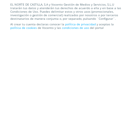
EL NORTE DE CASTILLA, S.A y Vocento Gestión de Medios y Servicios, S.L.U
Exprimidor 700ml 40w Tm Electrón
tratarán tus datos y atenderán tus derechos de acuerdo a ella y en base a las
Condiciones de Uso. Puedes delimitar estos y otros usos (promocionales,
investigación o gestión de comercial) realizados por nosotros o por terceros
Recogida en Tienda GRATIS o Envío a domicilio
destinatarios de manera conjunta o, por separado, pulsando ¨Configurar¨.
Al crear tu cuenta declaras conocer la
política de privacidad
y aceptas la
política de cookies
de Vocento y las
condiciones de uso
del portal
Información local
Condiciones
Localización