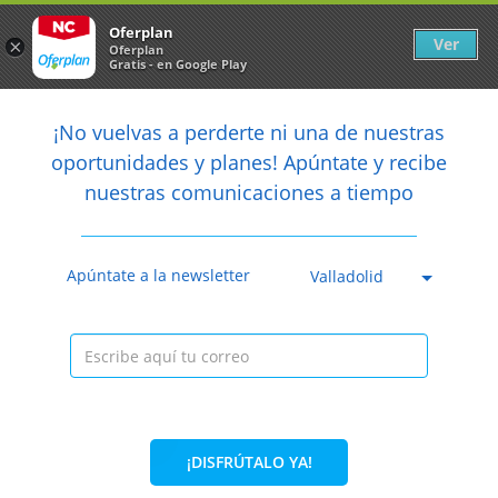
Newsletter
arrow_back
Oferplan
Ver
×
Oferplan
Gratis - en Google Play
arrow_back
share
¡No vuelvas a perderte ni una de nuestras

oportunidades y planes! Apúntate y recibe
nuestras comunicaciones a tiempo
Anterior
Sig
Caducada
Apúntate a la newsletter
Valladolid
¡DISFRÚTALO YA!
33%
109€
72,99€