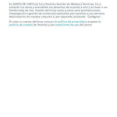
EL NORTE DE CASTILLA, S.A y Vocento Gestión de Medios y Servicios, S.L.U
Freidora de aire 6.5 litros 1700 W Royalty Line
tratarán tus datos y atenderán tus derechos de acuerdo a ella y en base a las
Condiciones de Uso. Puedes delimitar estos y otros usos (promocionales,
investigación o gestión de comercial) realizados por nosotros o por terceros
Recogida en Tienda GRATIS o Envío a domicilio
destinatarios de manera conjunta o, por separado, pulsando ¨Configurar¨.
Al crear tu cuenta declaras conocer la
política de privacidad
y aceptas la
política de cookies
de Vocento y las
condiciones de uso
del portal
Información local
Condiciones
Localización