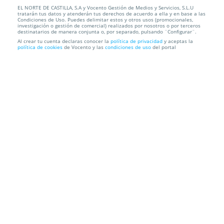
EL NORTE DE CASTILLA, S.A y Vocento Gestión de Medios y Servicios, S.L.U
Freidora de aire caliente Royalty Line 8 Litros 1700
tratarán tus datos y atenderán tus derechos de acuerdo a ella y en base a las
W
Condiciones de Uso. Puedes delimitar estos y otros usos (promocionales,
investigación o gestión de comercial) realizados por nosotros o por terceros
destinatarios de manera conjunta o, por separado, pulsando ¨Configurar¨.
Recogida en Tienda GRATIS o Envío a domicilio
Al crear tu cuenta declaras conocer la
política de privacidad
y aceptas la
política de cookies
de Vocento y las
condiciones de uso
del portal
Información local
Condiciones
Localización