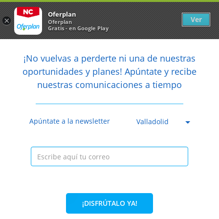
Newsletter
arrow_back
Oferplan
Ver
×
Oferplan
Gratis - en Google Play
arrow_back
share
¡No vuelvas a perderte ni una de nuestras

oportunidades y planes! Apúntate y recibe
nuestras comunicaciones a tiempo
Caducada
Apúntate a la newsletter
Valladolid
¡DISFRÚTALO YA!
33%
119€
79,99€