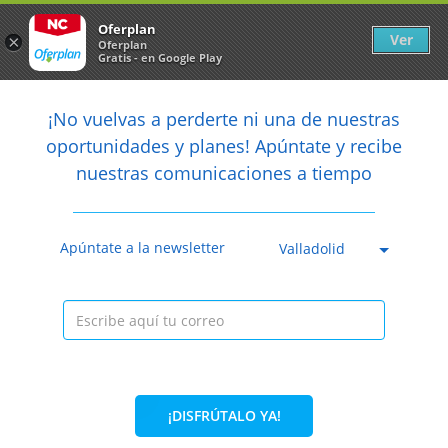
Newsletter
arrow_back
Oferplan
Ver
×
Oferplan
Gratis - en Google Play
arrow_back
share
¡No vuelvas a perderte ni una de nuestras

oportunidades y planes! Apúntate y recibe
nuestras comunicaciones a tiempo
Anterior
Sig
Caducada
Apúntate a la newsletter
Valladolid
¡DISFRÚTALO YA!
33%
90€
59,90€