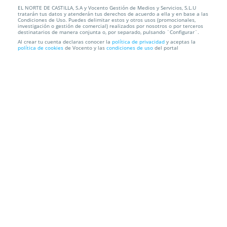
EL NORTE DE CASTILLA, S.A y Vocento Gestión de Medios y Servicios, S.L.U
Sabores Estrella Michelin en La Botica de
tratarán tus datos y atenderán tus derechos de acuerdo a ella y en base a las
Matapozuelos
Condiciones de Uso. Puedes delimitar estos y otros usos (promocionales,
investigación o gestión de comercial) realizados por nosotros o por terceros
destinatarios de manera conjunta o, por separado, pulsando ¨Configurar¨.
LA BOTICA DE MATAPOZUELOS
Plaza Mayor, 2, 47230.
Al crear tu cuenta declaras conocer la
política de privacidad
y aceptas la
política de cookies
de Vocento y las
condiciones de uso
del portal
Matapozuelos. Valladolid
Información local
Condiciones
Localización