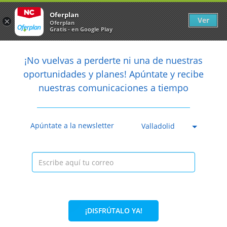
Newsletter
arrow_back
Oferplan
Ver
×
Oferplan
Gratis - en Google Play
arrow_back
share
¡No vuelvas a perderte ni una de nuestras

oportunidades y planes! Apúntate y recibe
nuestras comunicaciones a tiempo
Anterior
Sig
Caducada
Apúntate a la newsletter
Valladolid
¡DISFRÚTALO YA!
71%
35€
10€