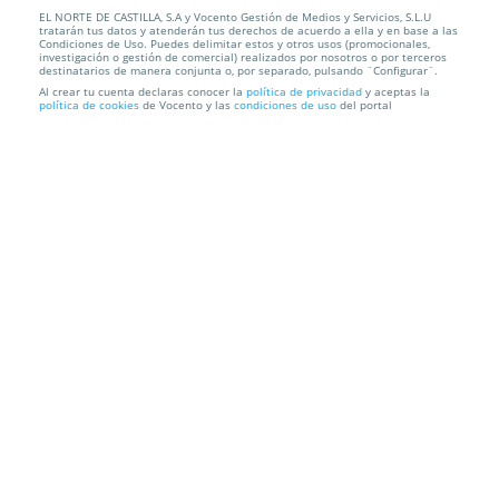
EL NORTE DE CASTILLA, S.A y Vocento Gestión de Medios y Servicios, S.L.U
Laminado de cejas con depilación y tinte por solo
tratarán tus datos y atenderán tus derechos de acuerdo a ella y en base a las
10€
Condiciones de Uso. Puedes delimitar estos y otros usos (promocionales,
investigación o gestión de comercial) realizados por nosotros o por terceros
destinatarios de manera conjunta o, por separado, pulsando ¨Configurar¨.
Clau Beauty
Calle Paraiso, 3, 47003. Valladolid.
Al crear tu cuenta declaras conocer la
política de privacidad
y aceptas la
política de cookies
de Vocento y las
condiciones de uso
del portal
Información local
Condiciones
Localización