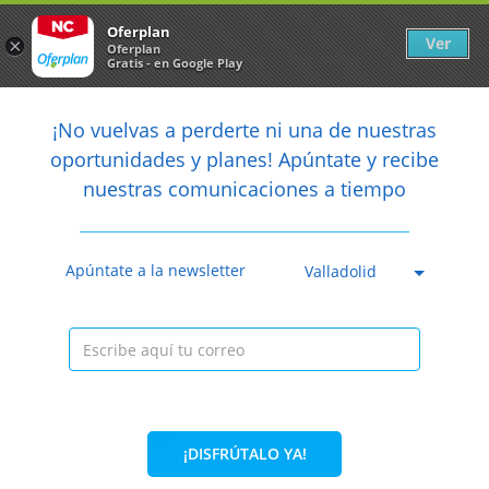
Newsletter
arrow_back
Oferplan
Ver
×
Oferplan
Gratis - en Google Play
arrow_back
share
¡No vuelvas a perderte ni una de nuestras

oportunidades y planes! Apúntate y recibe
nuestras comunicaciones a tiempo
Anterior
Sig
Caducada
Apúntate a la newsletter
Valladolid
¡DISFRÚTALO YA!
75%
39,95€
9,99€