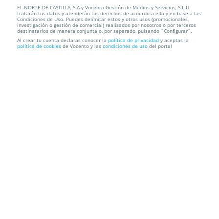
EL NORTE DE CASTILLA, S.A y Vocento Gestión de Medios y Servicios, S.L.U
Desinfección con ozono para coche con opciones
tratarán tus datos y atenderán tus derechos de acuerdo a ella y en base a las
de lavado y p...
Condiciones de Uso. Puedes delimitar estos y otros usos (promocionales,
investigación o gestión de comercial) realizados por nosotros o por terceros
destinatarios de manera conjunta o, por separado, pulsando ¨Configurar¨.
Total Detailing Valladolid
C/ Villanubla, 42, 47009. Valladolid.
Al crear tu cuenta declaras conocer la
política de privacidad
y aceptas la
política de cookies
de Vocento y las
condiciones de uso
del portal
Información local
Condiciones
Localización