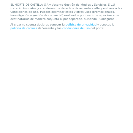
EL NORTE DE CASTILLA, S.A y Vocento Gestión de Medios y Servicios, S.L.U
Renueva tu piel con una limpieza facial para lucir
tratarán tus datos y atenderán tus derechos de acuerdo a ella y en base a las
una piel ...
Condiciones de Uso. Puedes delimitar estos y otros usos (promocionales,
investigación o gestión de comercial) realizados por nosotros o por terceros
destinatarios de manera conjunta o, por separado, pulsando ¨Configurar¨.
R&B Monroy Estética Corporal
C/ Peral, 11, 47007. Valladolid.
Al crear tu cuenta declaras conocer la
política de privacidad
y aceptas la
política de cookies
de Vocento y las
condiciones de uso
del portal
Información local
Condiciones
Localización