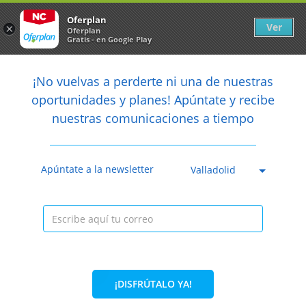
Newsletter
arrow_back
Oferplan
Ver
×
Oferplan
Gratis - en Google Play
arrow_back
share
¡No vuelvas a perderte ni una de nuestras

oportunidades y planes! Apúntate y recibe
nuestras comunicaciones a tiempo
Anterior
Sig
Caducada
Apúntate a la newsletter
Valladolid
¡DISFRÚTALO YA!
69%
55€
16,99€