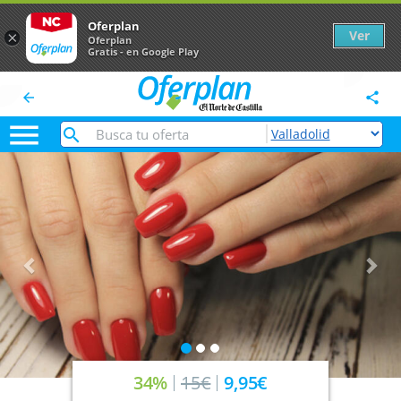
Oferplan
Ver
×
Oferplan
Gratis - en Google Play
arrow_back
share

Anterior
Sig
34%
15€
9,95€