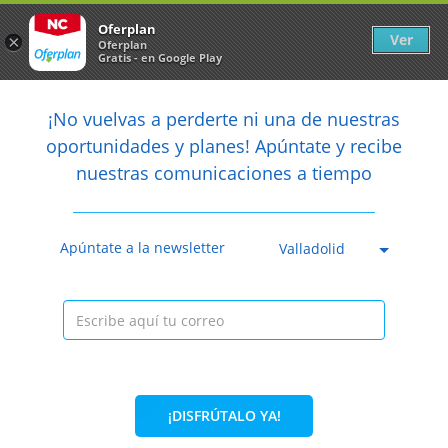
Newsletter
arrow_back
Oferplan
Ver
×
Oferplan
Gratis - en Google Play
arrow_back
share
¡No vuelvas a perderte ni una de nuestras

oportunidades y planes! Apúntate y recibe
nuestras comunicaciones a tiempo
Anterior
Sig
Caducada
Apúntate a la newsletter
Valladolid
¡DISFRÚTALO YA!
36%
70€
45€