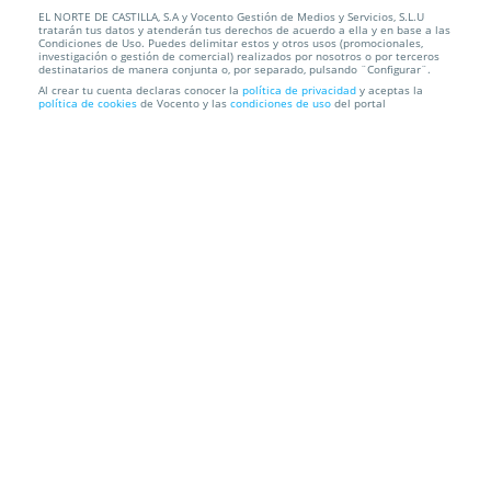
EL NORTE DE CASTILLA, S.A y Vocento Gestión de Medios y Servicios, S.L.U
Limpieza facial + lifting de pestañas con opción a
tratarán tus datos y atenderán tus derechos de acuerdo a ella y en base a las
tinte y d...
Condiciones de Uso. Puedes delimitar estos y otros usos (promocionales,
investigación o gestión de comercial) realizados por nosotros o por terceros
destinatarios de manera conjunta o, por separado, pulsando ¨Configurar¨.
R&B Monroy Estética Corporal
C/ Peral, 11, 47007. Valladolid.
Al crear tu cuenta declaras conocer la
política de privacidad
y aceptas la
política de cookies
de Vocento y las
condiciones de uso
del portal
Información local
Condiciones
Localización