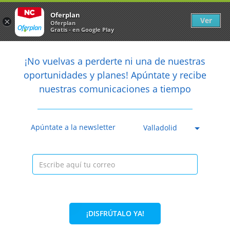
Newsletter
arrow_back
Oferplan
Ver
×
Oferplan
Gratis - en Google Play
arrow_back
share
¡No vuelvas a perderte ni una de nuestras

oportunidades y planes! Apúntate y recibe
nuestras comunicaciones a tiempo
Anterior
Sig
Caducada
Apúntate a la newsletter
Valladolid
¡DISFRÚTALO YA!
14,49€