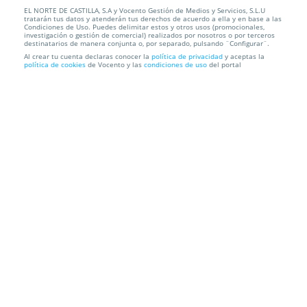
EL NORTE DE CASTILLA, S.A y Vocento Gestión de Medios y Servicios, S.L.U
Organizador doble plástico resistente
tratarán tus datos y atenderán tus derechos de acuerdo a ella y en base a las
Condiciones de Uso. Puedes delimitar estos y otros usos (promocionales,
investigación o gestión de comercial) realizados por nosotros o por terceros
Recogida en Tienda GRATIS o Envío a domicilio
destinatarios de manera conjunta o, por separado, pulsando ¨Configurar¨.
Al crear tu cuenta declaras conocer la
política de privacidad
y aceptas la
política de cookies
de Vocento y las
condiciones de uso
del portal
Información local
Condiciones
Localización