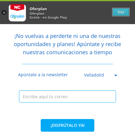
Newsletter
arrow_back
Oferplan
Ver
×
Oferplan
Gratis - en Google Play
arrow_back
share
¡No vuelvas a perderte ni una de nuestras

oportunidades y planes! Apúntate y recibe
nuestras comunicaciones a tiempo
Caducada
Apúntate a la newsletter
Valladolid
¡DISFRÚTALO YA!
46%
20€
10,90€