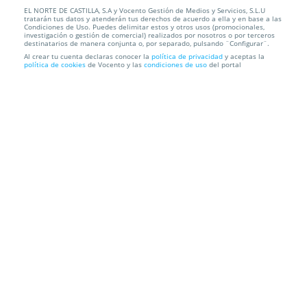
EL NORTE DE CASTILLA, S.A y Vocento Gestión de Medios y Servicios, S.L.U
Plancha para el pelo Royality Line HS-26.1
tratarán tus datos y atenderán tus derechos de acuerdo a ella y en base a las
Condiciones de Uso. Puedes delimitar estos y otros usos (promocionales,
investigación o gestión de comercial) realizados por nosotros o por terceros
Recogida en Tienda GRATIS
destinatarios de manera conjunta o, por separado, pulsando ¨Configurar¨.
Al crear tu cuenta declaras conocer la
política de privacidad
y aceptas la
política de cookies
de Vocento y las
condiciones de uso
del portal
Información local
Condiciones
Localización