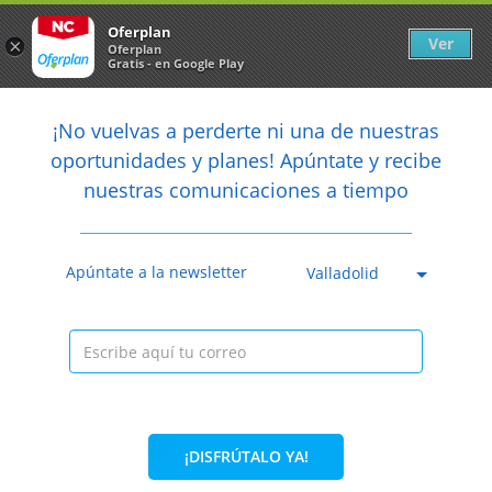
Newsletter
arrow_back
Oferplan
Ver
×
Oferplan
Gratis - en Google Play
arrow_back
share
¡No vuelvas a perderte ni una de nuestras

oportunidades y planes! Apúntate y recibe
nuestras comunicaciones a tiempo
Anterior
Sig
Caducada
Apúntate a la newsletter
Valladolid
¡DISFRÚTALO YA!
31%
35€
24€