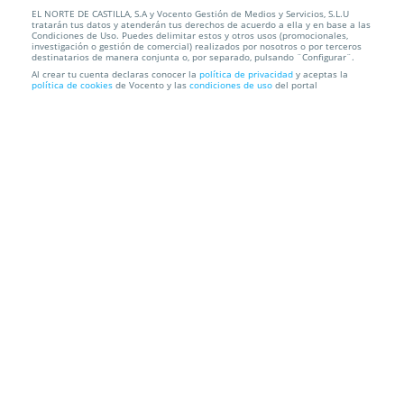
EL NORTE DE CASTILLA, S.A y Vocento Gestión de Medios y Servicios, S.L.U
Recibe el verano con alegría
tratarán tus datos y atenderán tus derechos de acuerdo a ella y en base a las
Condiciones de Uso. Puedes delimitar estos y otros usos (promocionales,
investigación o gestión de comercial) realizados por nosotros o por terceros
Recogida en Tienda GRATIS o Envío a domicilio
destinatarios de manera conjunta o, por separado, pulsando ¨Configurar¨.
Al crear tu cuenta declaras conocer la
política de privacidad
y aceptas la
política de cookies
de Vocento y las
condiciones de uso
del portal
Información local
Condiciones
Localización