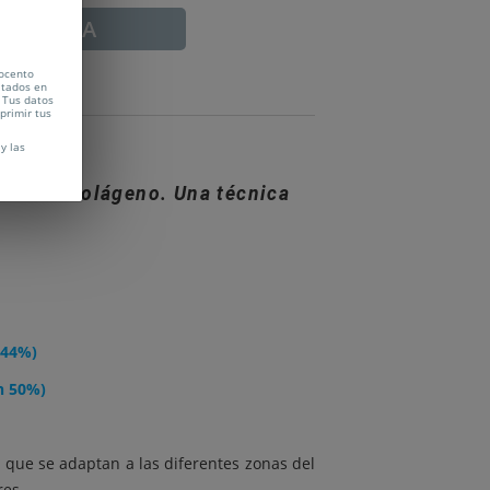
ADUCADA
Vocento
citados en
 Tus datos
uprimir tus
y las
roducir colágeno. Una técnica
 44%)
n 50%)
 que se adaptan a las diferentes zonas del
res