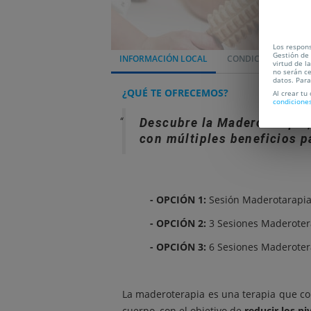
Los respons
Gestión de 
INFORMACIÓN LOCAL
CONDICIONES
L
virtud de l
no serán ce
datos. Par
¿QUÉ TE OFRECEMOS?
Al crear tu
condicione
Descubre la Maderoterapia,
con múltiples beneficios pa
- OPCIÓN 1:
Sesión Maderotarapi
- OPCIÓN 2:
3 Sesiones Maderoter
- OPCIÓN 3:
6 Sesiones Maderoter
La maderoterapia es una terapia que c
cuerpo, con el objetivo de
reducir los ni