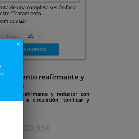
ruta de una completa sesión facial
este "Tratamiento...
STÉTICA Y MÁS
a el
16 Ago
10
Paseo de Zorrilla, 119, 47008.
close
Valladolid.
VER OFERTA
y
po
 tratamiento reafirmante y
terapia
amiento reafirmante y reductor con
mejorar la circulación, tonificar y
35€
20,95€