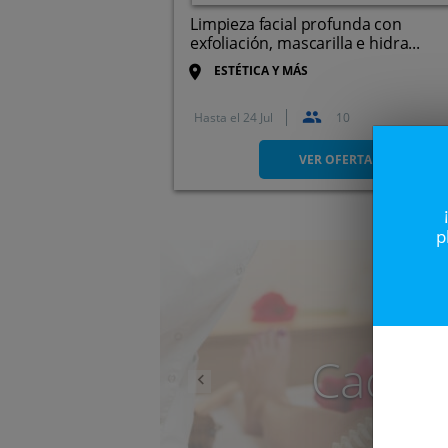
Limpieza facial profunda con
exfoliación, mascarilla e hidra...
ESTÉTICA Y MÁS
Hasta el
24 Jul
10
Paseo de Zorrilla, 119, 47008
Valladolid.
VER OFERTA
p
Anterior
Caduc