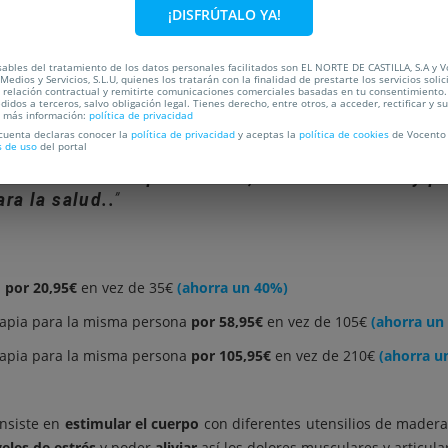
¡DISFRÚTALO YA!
C
ables del tratamiento de los datos personales facilitados son EL NORTE DE CASTILLA, S.A y 
Medios y Servicios, S.L.U, quienes los tratarán con la finalidad de prestarte los servicios soli
OCALIZACIÓN
a relación contractual y remitirte comunicaciones comerciales basadas en tu consentimiento.
didos a terceros, salvo obligación legal. Tienes derecho, entre otros, a acceder, rectificar y s
a más información:
política de privacidad
 cuenta declaras conocer la
política de privacidad
y aceptas la
política de cookies
de Vocento 
s de uso
del portal
 un tratamiento para drenar, reducir volumen y p
ra la salud..
a
por 20,95€
en vez de 35€
(ahorra un 40%)
apia para la misma persona
por 58,95€
en vez de 105€
(ahorra un
apia para la misma persona
por 105,95€
en vez de 210€
(ahorra u
onsiste en
estimular el cuerpo
con diferentes utensilios de madera
veles de estrés
y poder
aliviar
así los dolores musculares y articula