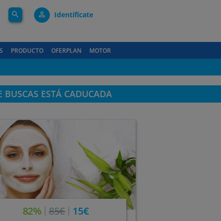
search
person_outline
Identifícate
S
PRODUCTO
OFERPLAN
MOTOR
E BUSCAS ESTÁ CADUCADA
82%
85€
15€