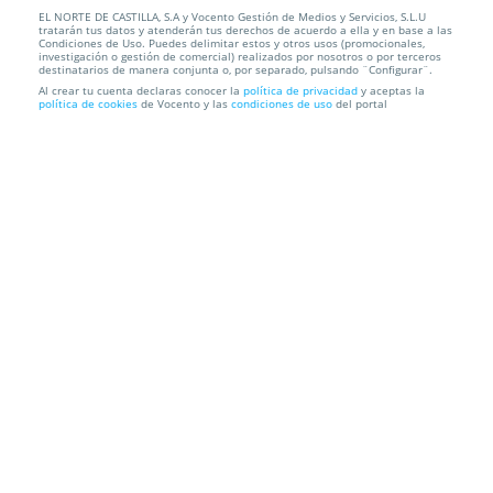
EL NORTE DE CASTILLA, S.A y Vocento Gestión de Medios y Servicios, S.L.U
10 Sesiones de cavitación + 10 sesiones de
tratarán tus datos y atenderán tus derechos de acuerdo a ella y en base a las
presoterapia
Condiciones de Uso. Puedes delimitar estos y otros usos (promocionales,
investigación o gestión de comercial) realizados por nosotros o por terceros
destinatarios de manera conjunta o, por separado, pulsando ¨Configurar¨.
ESTÉTICA Y MÁS
Paseo de Zorrilla, 119, 47008. Valladolid.
Al crear tu cuenta declaras conocer la
política de privacidad
y aceptas la
política de cookies
de Vocento y las
condiciones de uso
del portal
Información local
Condiciones
Localización