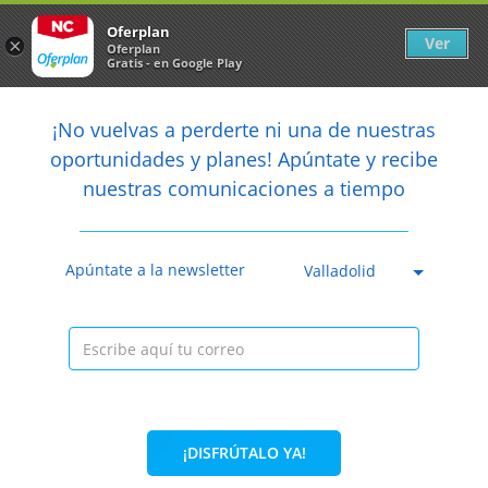
Newsletter
arrow_back
Oferplan
Ver
×
Oferplan
Gratis - en Google Play
arrow_back
share
¡No vuelvas a perderte ni una de nuestras

oportunidades y planes! Apúntate y recibe
nuestras comunicaciones a tiempo
Anterior
Sig
Caducada
Apúntate a la newsletter
Valladolid
¡DISFRÚTALO YA!
55%
380€
169,95€