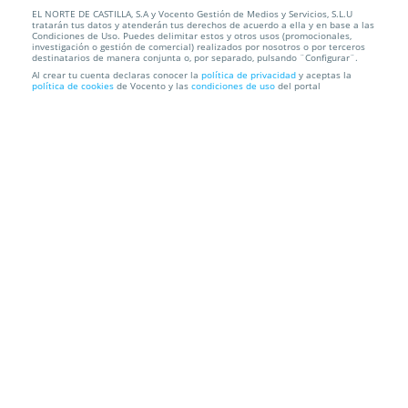
EL NORTE DE CASTILLA, S.A y Vocento Gestión de Medios y Servicios, S.L.U
Tecnología Plasma Pen: elimina hasta 5 verrugas
tratarán tus datos y atenderán tus derechos de acuerdo a ella y en base a las
planas o est...
Condiciones de Uso. Puedes delimitar estos y otros usos (promocionales,
investigación o gestión de comercial) realizados por nosotros o por terceros
destinatarios de manera conjunta o, por separado, pulsando ¨Configurar¨.
ESTÉTICA Y MÁS
Paseo de Zorrilla, 119, 47008. Valladolid.
Al crear tu cuenta declaras conocer la
política de privacidad
y aceptas la
política de cookies
de Vocento y las
condiciones de uso
del portal
Información local
Condiciones
Localización