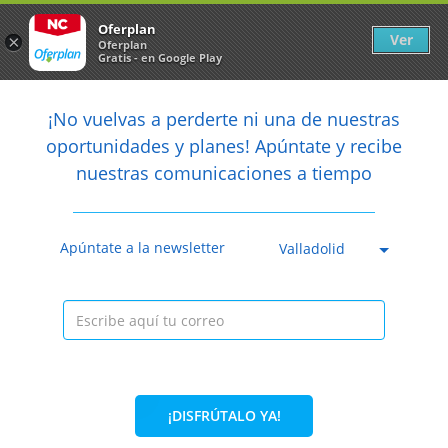
Newsletter
arrow_back
Oferplan
Ver
×
Oferplan
Gratis - en Google Play
arrow_back
share
¡No vuelvas a perderte ni una de nuestras

oportunidades y planes! Apúntate y recibe
nuestras comunicaciones a tiempo
Anterior
Sig
Caducada
Apúntate a la newsletter
Valladolid
¡DISFRÚTALO YA!
47%
32€
16,90€