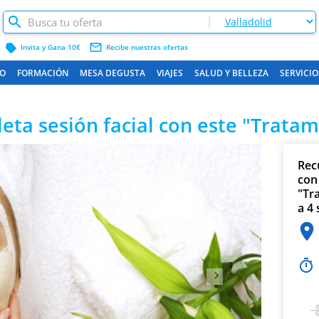
label
mail_outline
Invita y Gana 10€
Recibe nuestras ofertas
O
FORMACIÓN
MESA DEGUSTA
VIAJES
SALUD Y BELLEZA
SERVICIO
eta sesión facial con este "Trata
Siguiente
Rec
con
"Tr
a 4 