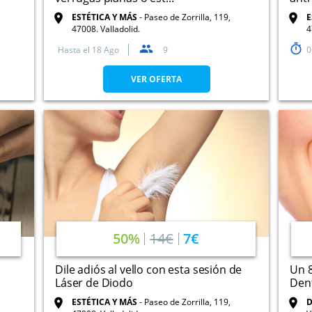
ESTÉTICA Y MÁS
Paseo de Zorrilla, 119,
E
47008. Valladolid.
4
Hasta el
18 Ago
9
0
VER OFERTA
50%
14€
7€
r
Dile adiós al vello con esta sesión de
Un 8
Láser de Diodo
Dent
ESTÉTICA Y MÁS
Paseo de Zorrilla, 119,
D