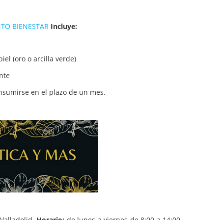
TO BIENESTAR
Incluye:
iel (oro o arcilla verde)
nte
nsumirse en el plazo de un mes.
Valladolid.
Horario:
de lunes a viernes de 8:00 a 14:00