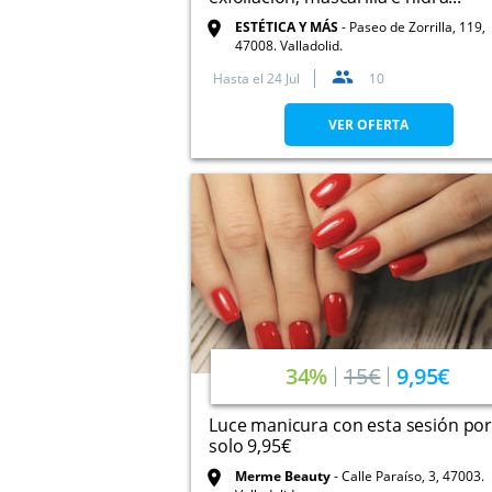
ESTÉTICA Y MÁS
Paseo de Zorrilla, 119,
47008. Valladolid.
Hasta el
24 Jul
10
VER OFERTA
34%
15€
9,95€
Luce manicura con esta sesión po
solo 9,95€
Merme Beauty
Calle Paraíso, 3, 47003.