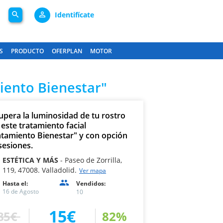
search
person_outline
Identifícate
S
PRODUCTO
OFERPLAN
MOTOR
miento Bienestar"
upera la luminosidad de tu rostro
 este tratamiento facial
atamiento Bienestar" y con opción
sesiones.
ESTÉTICA Y MÁS
Paseo de Zorrilla,
119, 47008. Valladolid.
Ver mapa
Hasta el:
Vendidos:
16 de Agosto
10
15€
85€
82%