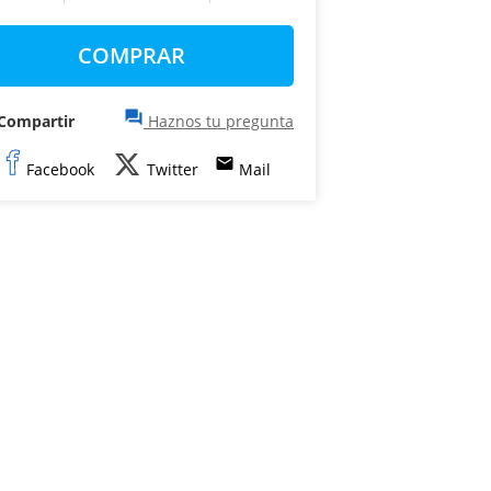
COMPRAR
question_answer
Compartir
Haznos tu pregunta
email
Facebook
Twitter
Mail