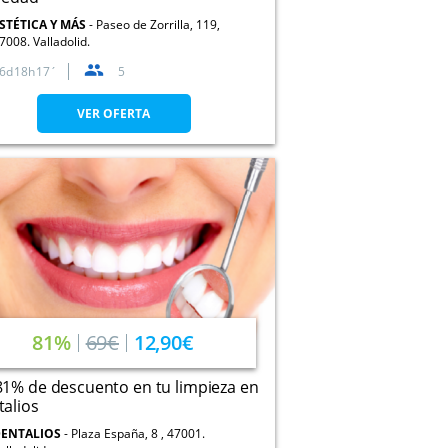
STÉTICA Y MÁS
Paseo de Zorrilla, 119,
7008. Valladolid.
6
18
17
5
VER OFERTA
81%
69€
12,90€
1% de descuento en tu limpieza en
alios
ENTALIOS
Plaza España, 8 , 47001.