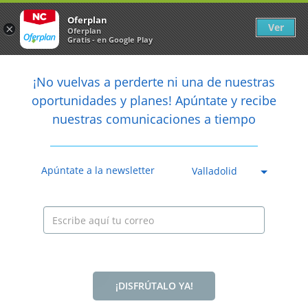
Newsletter
arrow_back
Oferplan
Ver
×
Oferplan
Gratis - en Google Play
arrow_back
share
¡No vuelvas a perderte ni una de nuestras

oportunidades y planes! Apúntate y recibe
nuestras comunicaciones a tiempo
Apúntate a la newsletter
Valladolid
Anterior
Sig
Caducada
¡DISFRÚTALO YA!