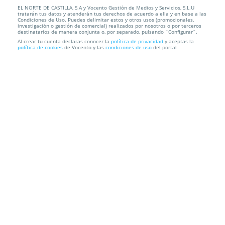
EL NORTE DE CASTILLA, S.A y Vocento Gestión de Medios y Servicios, S.L.U
tratarán tus datos y atenderán tus derechos de acuerdo a ella y en base a las
Condiciones de Uso. Puedes delimitar estos y otros usos (promocionales,
investigación o gestión de comercial) realizados por nosotros o por terceros
46%
65€
35€
destinatarios de manera conjunta o, por separado, pulsando ¨Configurar¨.
Al crear tu cuenta declaras conocer la
política de privacidad
y aceptas la
política de cookies
de Vocento y las
condiciones de uso
del portal
Tus trámites y declaración de la renta con Taxdown
Taxdown
C. de San Bernardo, 64, 3ª Planta, 28015. Madrid
Información local
Condiciones
Localización