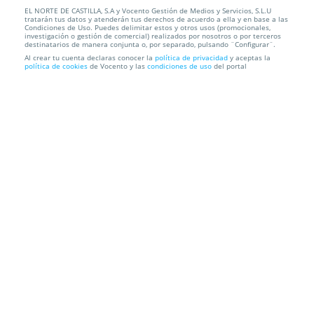
EL NORTE DE CASTILLA, S.A y Vocento Gestión de Medios y Servicios, S.L.U
"Un paseo por Disney" ¡Para toda la familia!
tratarán tus datos y atenderán tus derechos de acuerdo a ella y en base a las
Condiciones de Uso. Puedes delimitar estos y otros usos (promocionales,
investigación o gestión de comercial) realizados por nosotros o por terceros
Sala Borja
C/ Ruiz Hernández, 10, 47002. Valladolid.
destinatarios de manera conjunta o, por separado, pulsando ¨Configurar¨.
Al crear tu cuenta declaras conocer la
política de privacidad
y aceptas la
política de cookies
de Vocento y las
condiciones de uso
del portal
Información local
Condiciones
Localización