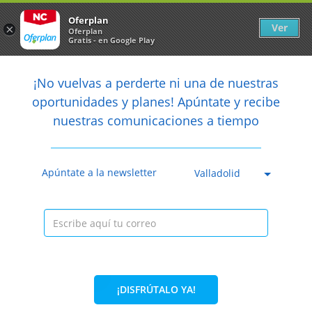
Newsletter
arrow_back
Oferplan
Ver
×
Oferplan
Gratis - en Google Play
arrow_back
share
¡No vuelvas a perderte ni una de nuestras

oportunidades y planes! Apúntate y recibe
nuestras comunicaciones a tiempo
Anterior
Sig
Caducada
Apúntate a la newsletter
Valladolid
¡DISFRÚTALO YA!
34%
19,75€
12,95€