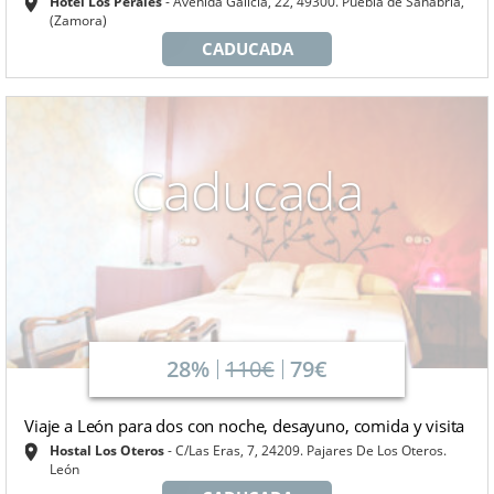
Hotel Los Perales
Avenida Galicia, 22, 49300. Puebla de Sanabria,
(Zamora)
CADUCADA
Caducada
28%
110€
79€
Viaje a León para dos con noche, desayuno, comida y visita
Hostal Los Oteros
C/Las Eras, 7, 24209. Pajares De Los Oteros.
León