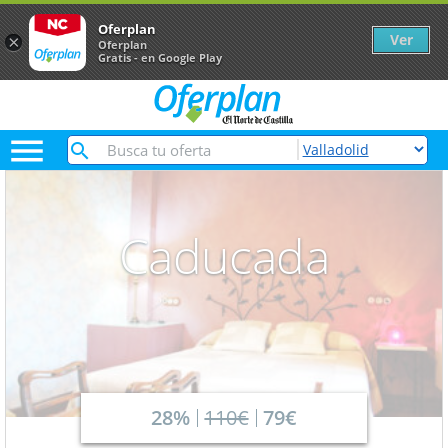
Oferplan
Ver
×
Oferplan
Gratis - en Google Play

Caducada
28%
110€
79€