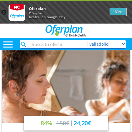
Oferplan
Ver
×
Oferplan
Gratis - en Google Play

84%
150€
24,20€