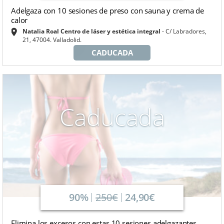
Adelgaza con 10 sesiones de preso con sauna y crema de
calor
Natalia Roal Centro de láser y estética integral
C/ Labradores,
21, 47004. Valladolid.
CADUCADA
Caducada
90%
250€
24,90€
Elimina los excesos con estas 10 sesiones adelgazantes