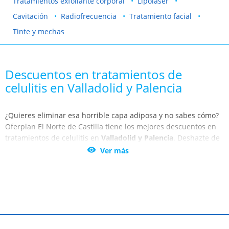
Tratamientos exfoliante corporal
Lipolaser
Cavitación
Radiofrecuencia
Tratamiento facial
Tinte y mechas
Descuentos en tratamientos de
celulitis en Valladolid y Palencia
¿Quieres eliminar esa horrible capa adiposa y no sabes cómo?
Oferplan El Norte de Castilla tiene los mejores descuentos en
tratamientos de celulitis en
Valladolid y Palencia
. Deshazte de
una vez por todas de la celulitis de tu cuerpo, gracias a la

Ver más
selección de tratamientos que ha realizado Oferplan El Norte
de Castilla en Valladolid, Palencia, Segovia , Salamanca, Ávila y
Burgos.
¡Luce unas piernas lisas, suaves y sin celulitis! No dejes de
aprovechar estos alucinantes descuentos. Volverás a sentirte
radiante, gracias a los cuidados estéticos de los mejores