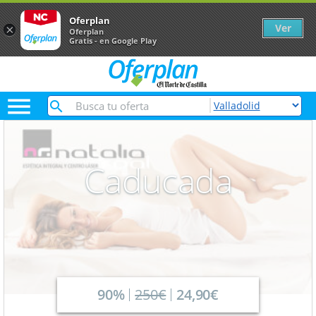
Oferplan
Ver
×
Oferplan
Gratis - en Google Play

Caducada
90%
250€
24,90€