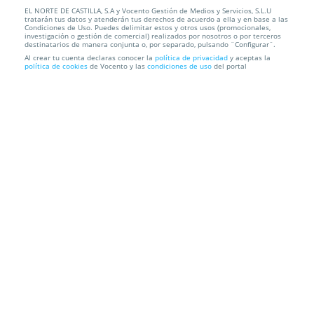
EL NORTE DE CASTILLA, S.A y Vocento Gestión de Medios y Servicios, S.L.U
MIni enfriador evaporativo-purificador portátil USB
tratarán tus datos y atenderán tus derechos de acuerdo a ella y en base a las
Condiciones de Uso. Puedes delimitar estos y otros usos (promocionales,
investigación o gestión de comercial) realizados por nosotros o por terceros
Recogida en Tienda GRATIS o Envío a domicilio
destinatarios de manera conjunta o, por separado, pulsando ¨Configurar¨.
Al crear tu cuenta declaras conocer la
política de privacidad
y aceptas la
política de cookies
de Vocento y las
condiciones de uso
del portal
Información local
Condiciones
Localización