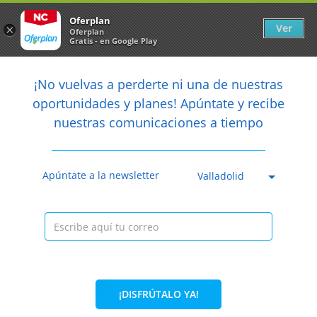
Newsletter
arrow_back
Oferplan
Ver
×
Oferplan
Gratis - en Google Play
arrow_back
share
¡No vuelvas a perderte ni una de nuestras

oportunidades y planes! Apúntate y recibe
nuestras comunicaciones a tiempo
Anterior
Sig
Caducada
Apúntate a la newsletter
Valladolid
¡DISFRÚTALO YA!
23,99€