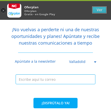
Newsletter
arrow_back
Oferplan
Ver
×
Oferplan
Gratis - en Google Play
arrow_back
share
¡No vuelvas a perderte ni una de nuestras

oportunidades y planes! Apúntate y recibe
nuestras comunicaciones a tiempo
Anterior
Sig
Caducada
Apúntate a la newsletter
Valladolid
¡DISFRÚTALO YA!
20%
100€
79,99€