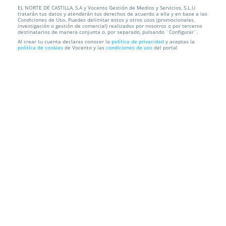
EL NORTE DE CASTILLA, S.A y Vocento Gestión de Medios y Servicios, S.L.U
Bioestimulación facial o capilar: regeneración
tratarán tus datos y atenderán tus derechos de acuerdo a ella y en base a las
celular
Condiciones de Uso. Puedes delimitar estos y otros usos (promocionales,
investigación o gestión de comercial) realizados por nosotros o por terceros
destinatarios de manera conjunta o, por separado, pulsando ¨Configurar¨.
BIOESTETIC
Plaza V Centenario del Descubrimiento, 5, 47195.
Al crear tu cuenta declaras conocer la
política de privacidad
y aceptas la
política de cookies
de Vocento y las
condiciones de uso
del portal
Arroyo De La Encomienda. Valladolid
Información local
Condiciones
Localización