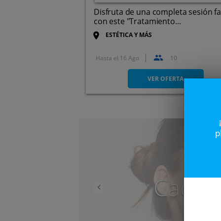
Disfruta de una completa sesión fa
con este "Tratamiento...
ESTÉTICA Y MÁS
Hasta el
16 Ago
10
Paseo de Zorrilla, 119, 47008
Valladolid.
VER OFERTA
Anterior
p
Caduc