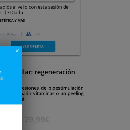
 adiós al vello con esta sesión de
r de Diodo
STÉTICA Y MÁS
a el
30 Ago
18
Paseo de Zorrilla, 119, 47008.
Valladolid.
VER OFERTA
close
l o capilar: regeneración
y
po
de 1 o 3 sesiones de bioestimulación
ilidad de añadir vitaminas o un peeling
so más allá.
100€
79,99€