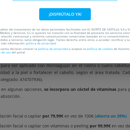
C
¡DISFRÚTALO YA!
OCALIZACIÓN
ables del tratamiento de los datos personales facilitados son EL NORTE DE CASTILLA, S.A y 
Medios y Servicios, S.L.U, quienes los tratarán con la finalidad de prestarte los servicios soli
a relación contractual y remitirte comunicaciones comerciales basadas en tu consentimiento.
didos a terceros, salvo obligación legal. Tienes derecho, entre otros, a acceder, rectificar y s
a más información:
política de privacidad
 luminosa?
 cuenta declaras conocer la
política de privacidad
y aceptas la
política de cookies
de Vocento 
s de uso
del portal
ento de bioestimulación, que consiste en la aplicación de deriva
, para ser aplicado con microagujas en el rostro o cuero cabell
sidad a la piel o fortalecer el cabello, según el área tratada. C
 colegiado: 474707936).
: en algunas opciones,
se incorpora un cóctel de vitaminas
para p
 absorción.
ación facial o capilar
por 79,99€
en vez de 100€
(ahorra un 20%)
ación facial o capilar con vitaminas o peeling
por 99,99€
en vez d