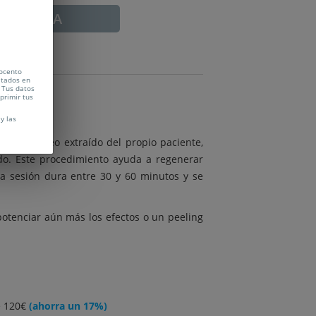
ADUCADA
Vocento
citados en
 Tus datos
uprimir tus
y las
do sanguíneo extraído del propio paciente,
udo. Este procedimiento ayuda a regenerar
ada sesión dura entre 30 y 60 minutos y se
otenciar aún más los efectos o un peeling
e 120€
(ahorra un 17%)