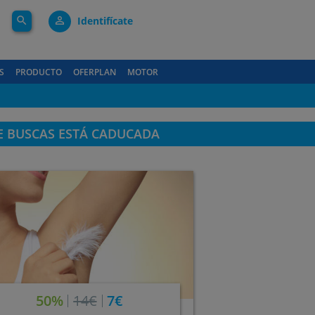
search
person_outline
Identifícate
S
PRODUCTO
OFERPLAN
MOTOR
E BUSCAS ESTÁ CADUCADA
50%
14€
7€