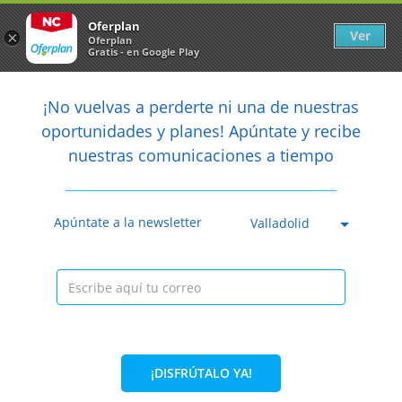
Newsletter
arrow_back
Oferplan
Ver
×
Oferplan
Gratis - en Google Play
arrow_back
share
¡No vuelvas a perderte ni una de nuestras

oportunidades y planes! Apúntate y recibe
nuestras comunicaciones a tiempo
Anterior
Sig
Caducada
Apúntate a la newsletter
Valladolid
¡DISFRÚTALO YA!
20%
24,90€
19,90€