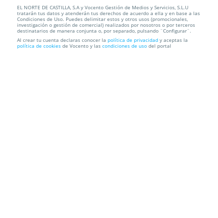
EL NORTE DE CASTILLA, S.A y Vocento Gestión de Medios y Servicios, S.L.U
Comida casera para llevar "Arroz a la zamorana"
tratarán tus datos y atenderán tus derechos de acuerdo a ella y en base a las
para 4 perso...
Condiciones de Uso. Puedes delimitar estos y otros usos (promocionales,
investigación o gestión de comercial) realizados por nosotros o por terceros
destinatarios de manera conjunta o, por separado, pulsando ¨Configurar¨.
Delicatessen a la leña
C/ Real, 104 (Puente Duero), 47152.
Al crear tu cuenta declaras conocer la
política de privacidad
y aceptas la
política de cookies
de Vocento y las
condiciones de uso
del portal
Valladolid.
Información local
Condiciones
Localización