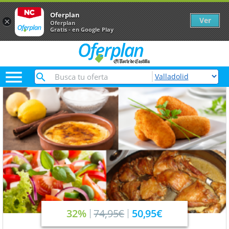
Oferplan
Ver
×
Oferplan
Gratis - en Google Play

32%
74,95€
50,95€