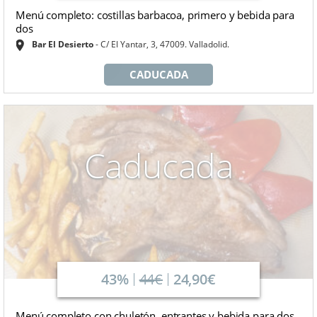
Menú completo: costillas barbacoa, primero y bebida para
dos
Bar El Desierto
C/ El Yantar, 3, 47009. Valladolid.
CADUCADA
Caducada
43%
44€
24,90€
Menú completo con chuletón, entrantes y bebida para dos