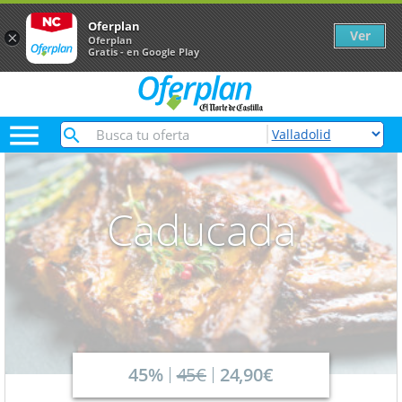
Oferplan
Ver
×
Oferplan
Gratis - en Google Play

Caducada
45%
45€
24,90€