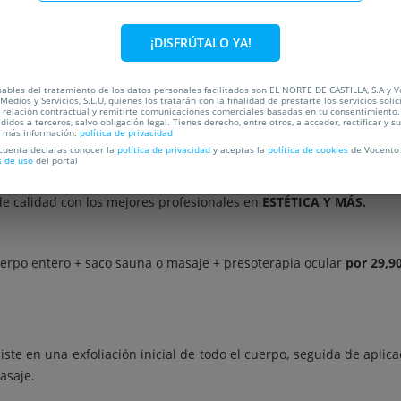
C
¡DISFRÚTALO YA!
OCALIZACIÓN
ables del tratamiento de los datos personales facilitados son EL NORTE DE CASTILLA, S.A y 
Medios y Servicios, S.L.U, quienes los tratarán con la finalidad de prestarte los servicios soli
a relación contractual y remitirte comunicaciones comerciales basadas en tu consentimiento.
didos a terceros, salvo obligación legal. Tienes derecho, entre otros, a acceder, rectificar y s
a más información:
política de privacidad
o, ¿pero no encuentras el momento?, aprovecha esta ocasión de l
 cuenta declaras conocer la
política de privacidad
y aceptas la
política de cookies
de Vocento 
s de uso
del portal
 de calidad con los mejores profesionales en
ESTÉTICA Y MÁS.
uerpo entero + saco sauna o masaje + presoterapia ocular
por 29,9
siste en una exfoliación inicial de todo el cuerpo, seguida de apli
asaje.