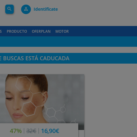
search
person_outline
Identifícate
S
PRODUCTO
OFERPLAN
MOTOR
E BUSCAS ESTÁ CADUCADA
47%
32€
16,90€