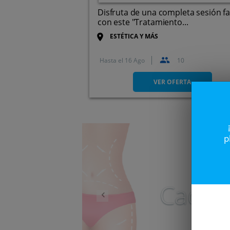
Disfruta de una completa sesión fa
con este "Tratamiento...
ESTÉTICA Y MÁS
Hasta el
16 Ago
10
Paseo de Zorrilla, 119, 47008
Valladolid.
VER OFERTA
Anterior
p
Caduc