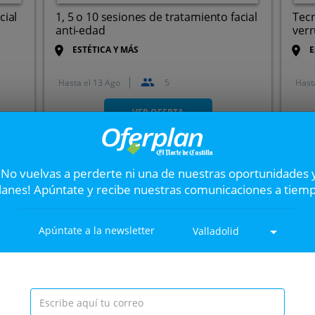
cial
1, 5 o 10 sesiones de tratamiento facial
Tecn
anti-edad
verr
ESTÉTICA Y MÁS
E
Hasta el
13 Ago
5
Hast
.
Paseo de Zorrilla, 119, 47008.
Valladolid.
VER OFERTA
Completo tratamient
¡No vuelvas a perderte ni una de nuestras oportunidades 
Siguiente
lanes! Apúntate y recibe nuestras comunicaciones a tiem
entero
Purifica tu cuerpo con este 
con sauna o masaje + presote
Apúntate a la newsletter
Valladolid
ada
40%