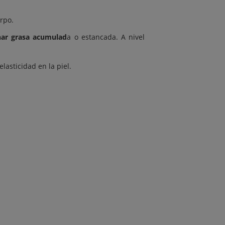
rpo.
nar grasa acumulad
a o estancada. A nivel
asticidad en la piel.