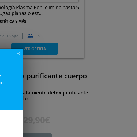
ología Plasma Pen: elimina hasta 5
ugas planas o est...
STÉTICA Y MÁS
a el
18 Ago
8
Paseo de Zorrilla, 119, 47008.
Valladolid.
VER OFERTA
close
o detox purificante cuerpo
y
po
completo tratamiento detox purificante
rapia ocular
50€
29,90€