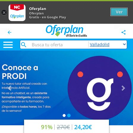
Oferplan
Ver
×
Oferplan
Gratis - en Google Play
arrow_back
share

Anterior
Sig
91%
270€
24,20€