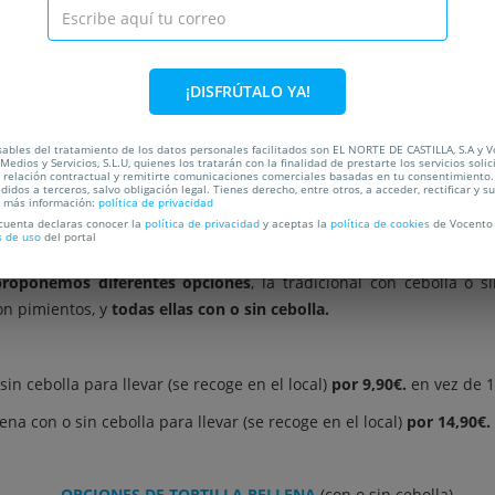
C
¡DISFRÚTALO YA!
OCALIZACIÓN
ables del tratamiento de los datos personales facilitados son EL NORTE DE CASTILLA, S.A y 
Medios y Servicios, S.L.U, quienes los tratarán con la finalidad de prestarte los servicios soli
a relación contractual y remitirte comunicaciones comerciales basadas en tu consentimiento.
¿No te gusta cocinar pero te encanta saborear la rica comida cas
didos a terceros, salvo obligación legal. Tienes derecho, entre otros, a acceder, rectificar y s
a más información:
política de privacidad
 patata que te dejará sin palabras!!!
 cuenta declaras conocer la
política de privacidad
y aceptas la
política de cookies
de Vocento 
s de uso
del portal
 apetece una rica tortilla de patatas
, date un capricho y sabor
proponemos diferentes opciones
, la tradicional con cebolla o s
on pimientos, y
todas ellas con o sin cebolla.
sin cebolla para llevar (se recoge en el local)
por 9,90€.
en vez de 
lena con o sin cebolla para llevar (se recoge en el local)
por 14,90€.
OPCIONES DE TORTILLA RELLENA
(con o sin cebolla)