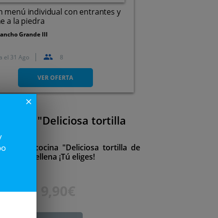
 menú individual con entrantes y
e a la piedra
ancho Grande III
a el
31 Ago
8
Av Portugal, 9, 47100.
Tordesillas. Valladolid
VER OFERTA
close
de una "Deliciosa tortilla
"
y
nder la cocina "Deliciosa tortilla de
po
ebolla o rellena ¡Tú eliges!
12€
9,90€