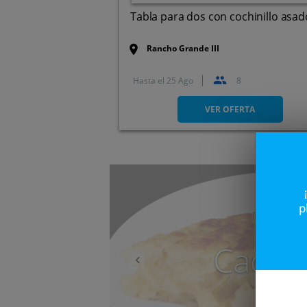
Tabla para dos con cochinillo asad
Rancho Grande III
Hasta el
25 Ago
8
Av Portugal, 9, 47100.
Tordesillas. Valladolid
VER OFERTA
Anterior
p
Caduc