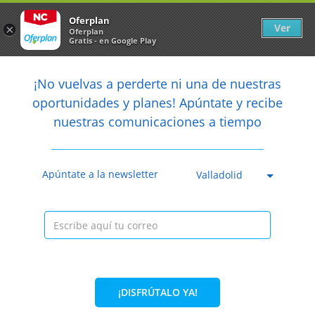
Newsletter
arrow_back
Oferplan
Ver
×
Oferplan
Gratis - en Google Play
arrow_back
share
¡No vuelvas a perderte ni una de nuestras

oportunidades y planes! Apúntate y recibe
nuestras comunicaciones a tiempo
Anterior
Sig
Caducada
Apúntate a la newsletter
Valladolid
¡DISFRÚTALO YA!
31%
13€
8,95€