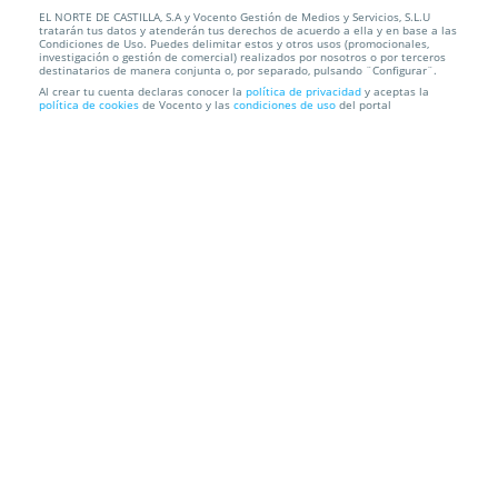
EL NORTE DE CASTILLA, S.A y Vocento Gestión de Medios y Servicios, S.L.U
Depilación con hilo para cejas y labio superior
tratarán tus datos y atenderán tus derechos de acuerdo a ella y en base a las
Condiciones de Uso. Puedes delimitar estos y otros usos (promocionales,
investigación o gestión de comercial) realizados por nosotros o por terceros
Clau Beauty
Calle Paraíso, 3, 47003. Valladolid.
destinatarios de manera conjunta o, por separado, pulsando ¨Configurar¨.
Al crear tu cuenta declaras conocer la
política de privacidad
y aceptas la
política de cookies
de Vocento y las
condiciones de uso
del portal
Información local
Condiciones
Localización