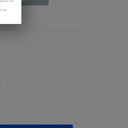
uprimir tus
y las
.