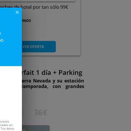
oches de hotel por tan sólo 99€
close
UROPA DESTINOS
y
211
¡Viaja y viaja sin parar!
po
VER OFERTA
da: Forfait 1 día + Parking
fruta de Sierra Nevada y su estación
l de la temporada, con grandes
53,50€
36€
Vocento
citados en
 Tus datos
ADUCADA