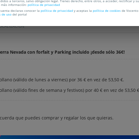
didos a terceros, salvo obligación legal. Tienes derecho, entre otros, a acceder, rectificar y s
a más información:
política de privacidad
 cuenta declaras conocer la
política de privacidad
y aceptas la
política de cookies
de Vocento 
s de uso
del portal
OCALIZACIÓN
erra Nevada con forfait y Parking incluido ¡desde sólo 36€!
ollano (válido de lunes a viernes) por 36 € en vez de 53,50 €.
ollano (válido fines de semana y festivos) por 40 € en vez de 53,50 €
ecuerda que puedes comprar y regalar los que quieras.