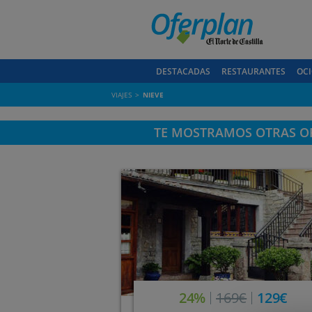
DESTACADAS
RESTAURANTES
OCI
VIAJES
NIEVE
TE MOSTRAMOS OTRAS OF
24%
169€
129€