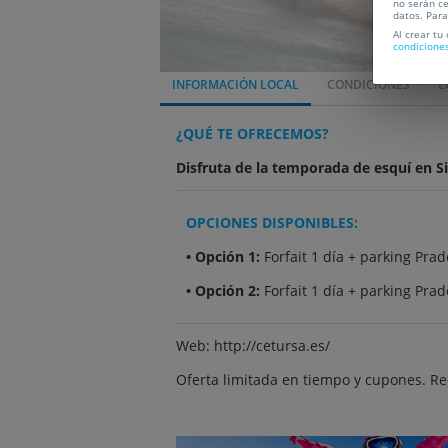
no serán ce
datos. Par
Al crear tu
condicione
INFORMACIÓN LOCAL
CONDICIONES
L
¿QUÉ TE OFRECEMOS?
Disfruta de la temporada de esquí en Si
OPCIONES DISPONIBLES:
• Opción 1:
Forfait 1 día + parking Prad
• Opción 2:
Forfait 1 día + parking Prad
Web: http://cetursa.es/
Oferta limitada en tiempo y cupones. R