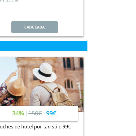
a el
25 Ene
CADUCADA
34%
150€
99€
oches de hotel por tan sólo 99€