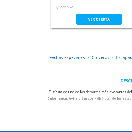
Valladolid
Quedan 46
VER OFERTA
Fechas especiales
Cruceros
Escapa
DESC
Disfruta de uno de los deportes más excitantes d
Salamanca, Ávila y Burgos
y disfrutar de las esta
No te preocupes por el precio de tu viaje. Esquía si
nieve, podrás planificar en Valladolid y Palencia