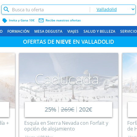
label
mail_outline
Invita y Gana 10€
Recibe nuestras ofertas
O
FORMACIÓN
MESA DEGUSTA
VIAJES
SALUD Y BELLEZA
SERVICIO
OFERTAS DE
NIEVE
EN VALLADOLID
Caducada
25%
269€
202€
día +
Esquía en Sierra Nevada con Forfait y
Forf
opción de alojamiento
de H