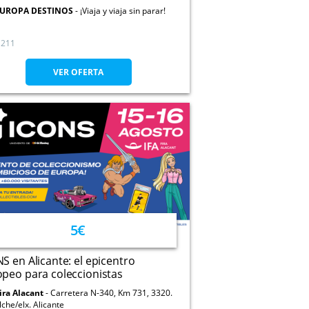
UROPA DESTINOS
¡Viaja y viaja sin parar!
211
VER OFERTA
5€
S en Alicante: el epicentro
peo para coleccionistas
ira Alacant
Carretera N-340, Km 731, 3320.
lche/elx. Alicante