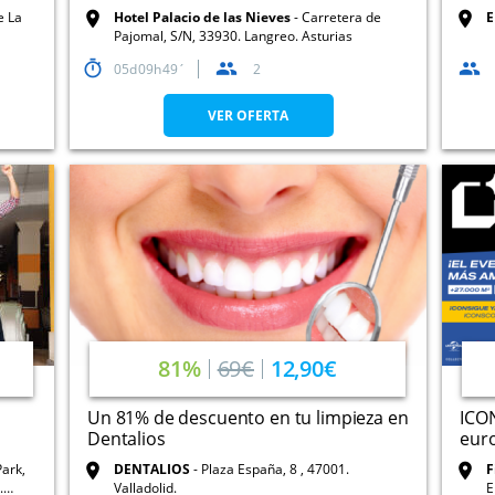
e La
Hotel Palacio de las Nieves
Carretera de
E
Pajomal, S/N, 33930. Langreo. Asturias
05
09
49
2
VER OFERTA
81%
69€
12,90€
Un 81% de descuento en tu limpieza en
ICON
Dentalios
euro
Park,
DENTALIOS
Plaza España, 8 , 47001.
F
.
Valladolid.
E