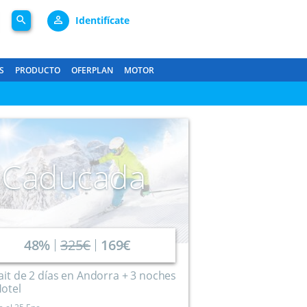
search
person_outline
Identifícate
S
PRODUCTO
OFERPLAN
MOTOR
Caducada
48%
325€
169€
ait de 2 días en Andorra + 3 noches
otel