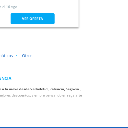
a el
16 Ago
VER OFERTA
máticos
Otros
ENCIA
 a la nieve desde Valladolid, Palencia, Segovia ,
s mejores descuentos, siempre pensando en regalarte
en invierno. Con nuestra selección de ofertas para la
ie de pistas en las estaciones de esquí que más te