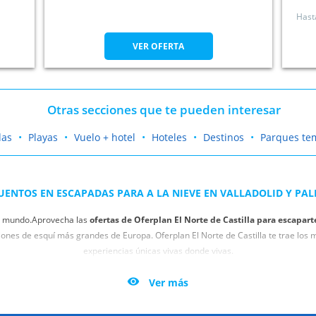
Hast
VER OFERTA
Otras secciones que te pueden interesar
das
Playas
Vuelo + hotel
Hoteles
Destinos
Parques te
UENTOS EN ESCAPADAS PARA A LA NIEVE EN VALLADOLID Y PAL
el mundo.Aprovecha las
ofertas de Oferplan El Norte de Castilla para escaparte
ciones de esquí más grandes de Europa. Oferplan El Norte de Castilla te trae lo
experiencias únicas vivas donde vivas.
n miedo, diviértete y no pienses más en lo caro que te resulta subir a la montaña 

Ver más
 escapadas invernales a los picos más altos de España. Consigue una estancia a p
gusten.