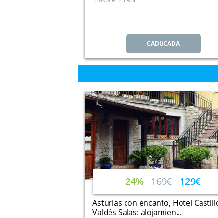
Hasta el
23 Abr
CADUCADA
24%
169€
129€
Asturias con encanto, Hotel Castill
Valdés Salas: alojamien...