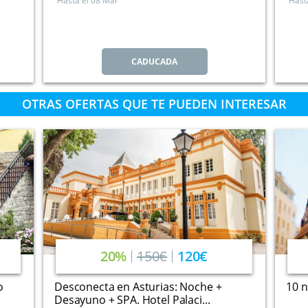
Hasta el
08 Mar
Hast
CADUCADA
OTRAS OFERTAS QUE TE PUEDEN INTERESAR
20%
150€
120€
o
Desconecta en Asturias: Noche +
10 n
Desayuno + SPA. Hotel Palaci...