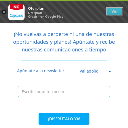
Newsletter
arrow_back
Oferplan
Ver
×
Oferplan
Gratis - en Google Play
arrow_back
share
¡No vuelvas a perderte ni una de nuestras

oportunidades y planes! Apúntate y recibe
nuestras comunicaciones a tiempo
Anterior
Sig
Caducada
Apúntate a la newsletter
Valladolid
¡DISFRÚTALO YA!
42%
51,70€
29,90€