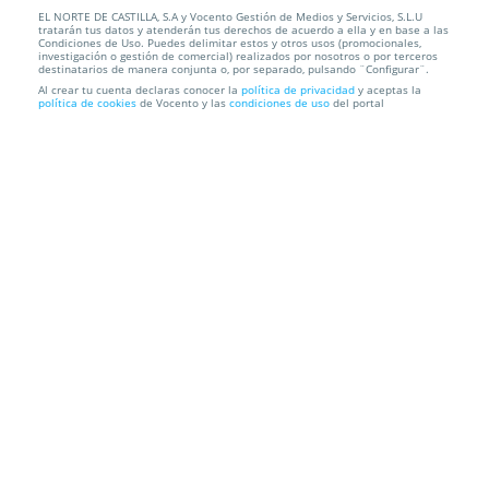
EL NORTE DE CASTILLA, S.A y Vocento Gestión de Medios y Servicios, S.L.U
Gran menú completo para dos con puchero del día
tratarán tus datos y atenderán tus derechos de acuerdo a ella y en base a las
Condiciones de Uso. Puedes delimitar estos y otros usos (promocionales,
investigación o gestión de comercial) realizados por nosotros o por terceros
Delicatessen a la leña
C/ Real, 104 (Puente Duero), 47152.
destinatarios de manera conjunta o, por separado, pulsando ¨Configurar¨.
Valladolid.
Al crear tu cuenta declaras conocer la
política de privacidad
y aceptas la
política de cookies
de Vocento y las
condiciones de uso
del portal
Información local
Condiciones
Localización