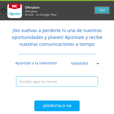
Newsletter
arrow_back
Oferplan
Ver
×
Oferplan
Gratis - en Google Play
arrow_back
share
¡No vuelvas a perderte ni una de nuestras

oportunidades y planes! Apúntate y recibe
nuestras comunicaciones a tiempo
Anterior
Sig
Caducada
Apúntate a la newsletter
Valladolid
¡DISFRÚTALO YA!
39%
74,95€
45,95€