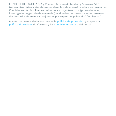
EL NORTE DE CASTILLA, S.A y Vocento Gestión de Medios y Servicios, S.L.U
Completo menú tradicional para dos
tratarán tus datos y atenderán tus derechos de acuerdo a ella y en base a las
Condiciones de Uso. Puedes delimitar estos y otros usos (promocionales,
investigación o gestión de comercial) realizados por nosotros o por terceros
Rancho Grande III
Av Portugal, 9, 47100. Tordesillas. Valladolid
destinatarios de manera conjunta o, por separado, pulsando ¨Configurar¨.
Al crear tu cuenta declaras conocer la
política de privacidad
y aceptas la
política de cookies
de Vocento y las
condiciones de uso
del portal
Información local
Condiciones
Localización