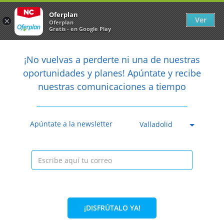
Newsletter
arrow_back
Oferplan
Ver
×
Oferplan
Gratis - en Google Play
arrow_back
share
¡No vuelvas a perderte ni una de nuestras

oportunidades y planes! Apúntate y recibe
nuestras comunicaciones a tiempo
Caducada
Apúntate a la newsletter
Valladolid
¡DISFRÚTALO YA!
28%
41,80€
29,90€